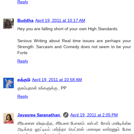
Reply
Buddha
April 19, 2011 at 10:17 AM
Hey you are falling short of your own High Standards.
Serious Writing about Real time issues are perhaps your
Strength. Sarcasm and Comedy does not seem to be your
Forte
Reply
தக்குடு
April 19, 2011 at 10:58 AM
குசும்புதான் உங்களுக்கு..:PP
Reply
Jayasree Saranathan
April 19, 2011 at 2:05 PM
சீரியஸான விஷயத்த, சீரியஸா பேசலாம். எஸ்.வீ. சேகர் பாலிடிக்ஸ்ல
அடிக்கற லூட்டியப் பார்த்தா மெட்ராஸ் பாஷைல வார்ரணும் போல