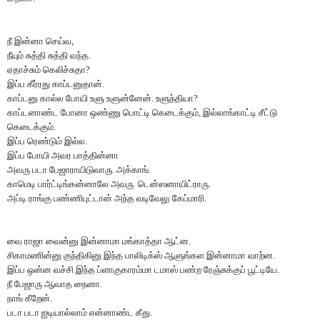
நீ இன்னா செய்வ,
நீயும் சுத்தி சுத்தி வந்த.
ஏதாச்சும் கெலிச்சுதா?
இப்ப கீர்ரது காப்டனுதான்.
காப்டனு கால்ல போயி உளு உளுன்னேன். உளுந்தியா?
காப்டனாண்ட போனா ஒண்ணு பொட்டி கெடைக்கும், இல்லாங்காட்டி சீட்டு
கெடைக்கும்.
இப்ப ரெண்டும் இல்ல.
இப்ப போயி அவர பாத்தின்னா
அவரு படா பேஜாராயிடுவாரு. அக்காங்.
காமெடி பார்ட்டிங்கன்னாலே அவரு
டென்ஸனாயிட்ராரு.
அப்டி ராங்கு பண்ணிபுட்டான் அந்த வடிவேலு கேப்மாரி.
வை ராஜா வைன்னு இன்னாமா மங்காத்தா ஆட்ன.
சிகாமணின்னு குந்திகினு இந்த பாலிடிக்ஸ் ஆளுங்கள இன்னாமா வாற்ன.
இப்ப ஒன்ன வச்சி இந்த ப்ளாகுகாரம்மா டமாஸ் பண்ற ரேஞ்சுக்குப் பூட்டியே.
நீ பேஜாரு ஆவாத நைனா.
நாங் கீறேன்.
படா படா ஐடியால்லாம் என்னாண்ட கீது.