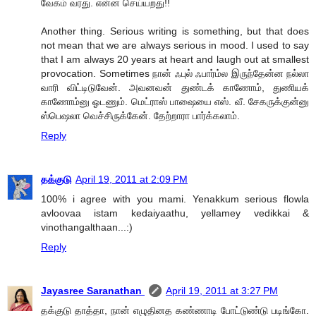
வேகம் வரது. என்ன செய்யறது!!
Another thing. Serious writing is something, but that does
not mean that we are always serious in mood. I used to say
that I am always 20 years at heart and laugh out at smallest
provocation. Sometimes நான் ஃபுல் ஃபார்ம்ல இருந்தேன்ன நல்லா
வாரி விட்டிடுவேன். அவனவன் துண்டக் காணோம், துணியக்
காணோம்னு ஓடணும். மெட்ராஸ் பாஷையை எஸ். வீ. சேகருக்குன்னு
ஸ்பெஷலா வெச்சிருக்கேன். தேற்றாரா பார்க்கலாம்.
Reply
தக்குடு
April 19, 2011 at 2:09 PM
100% i agree with you mami. Yenakkum serious flowla
avloovaa istam kedaiyaathu, yellamey vedikkai &
vinothangalthaan...:)
Reply
Jayasree Saranathan
April 19, 2011 at 3:27 PM
தக்குடு தாத்தா, நான் எழுதினத கண்ணாடி போட்டுண்டு படிங்கோ.