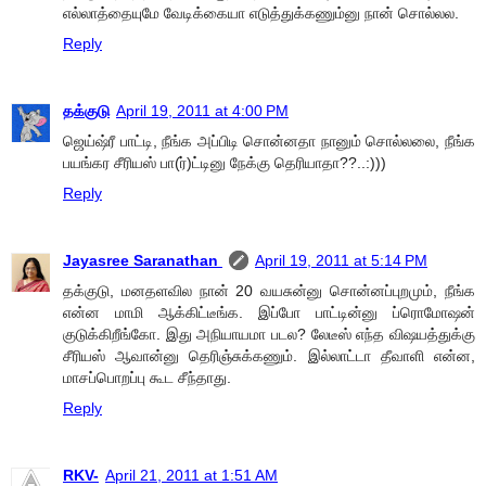
எல்லாத்தையுமே வேடிக்கையா எடுத்துக்கணும்னு நான் சொல்லல.
Reply
தக்குடு
April 19, 2011 at 4:00 PM
ஜெய்ஷ்ரீ பாட்டி, நீங்க அப்பிடி சொன்னதா நானும் சொல்லலை, நீங்க
பயங்கர சீரியஸ் பா(ர்)ட்டினு நேக்கு தெரியாதா??..:)))
Reply
Jayasree Saranathan
April 19, 2011 at 5:14 PM
தக்குடு, மனதளவில நான் 20 வயசுன்னு சொன்னப்புறமும், நீங்க
என்ன மாமி ஆக்கிட்டீங்க. இப்போ பாட்டின்னு ப்ரொமோஷன்
குடுக்கிறீங்கோ. இது அநியாயமா படல? லேடீஸ் எந்த விஷயத்துக்கு
சீரியஸ் ஆவான்னு தெரிஞ்சுக்கணும். இல்லாட்டா தீவாளி என்ன,
மாசப்பொறப்பு கூட சீந்தாது.
Reply
RKV-
April 21, 2011 at 1:51 AM