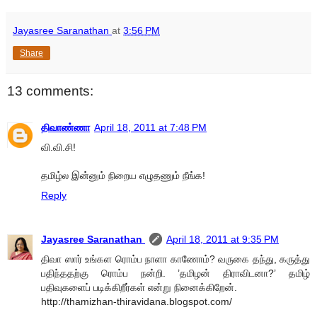
Jayasree Saranathan
at
3:56 PM
Share
13 comments:
திவாண்ணா
April 18, 2011 at 7:48 PM
வி.வி.சி!
தமிழ்ல இன்னும் நிறைய எழுதணும் நீங்க!
Reply
Jayasree Saranathan
April 18, 2011 at 9:35 PM
திவா ஸார் உங்கள ரொம்ப நாளா காணோம்? வருகை தந்து, கருத்து
பதிந்ததற்கு ரொம்ப நன்றி. ’தமிழன் திராவிடனா?’ தமிழ்
பதிவுகளைப் படிக்கிறீர்கள் என்று நினைக்கிறேன்.
http://thamizhan-thiravidana.blogspot.com/