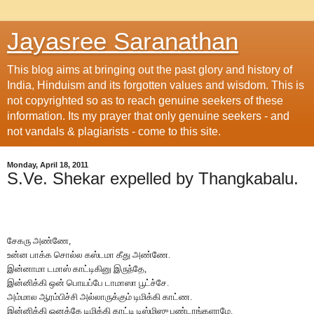
Jayasree Saranathan
This blog aims at bringing out the past glory and history of
India, Hinduism and its forgotten values and wisdom. This is
not copyrighted so as to reach genuine seekers of these
information. Its my prayer that only genuine seekers - and
not vandals & plagiarists - come to this site.
Monday, April 18, 2011
S.Ve. Shekar expelled by Thangkabalu.
சேகரு அண்ணே,
உன்ன பாக்க சொல்ல கஸ்டமா கீது அண்ணே.
இன்னாமா டமாஸ் காட்டிகினு இருந்தே,
இன்னிக்கி ஒன் பொயப்பே டாமாஸா பூட்ச்சே.
அம்மால ஆரம்பிச்சி அல்லாருக்கும் டிமிக்கி காட்ண.
இன்னிக்கி ஒனக்கே டிமிக்கி காட்டி டிஸ்மிஸு பண்டாங்களாமே.