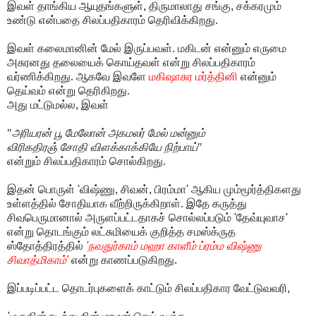
இவள் தாங்கிய ஆயுதங்களுள்
,
திருமாலாது சங்கு
,
சக்கரமும்
உண்டு என்பதை சிலப்பதிகாரம் தெரிவிக்கிறது.
இவள் கலைமானின் மேல் இருப்பவள். மகிடன் என்னும் எருமை
அசுரனது தலையைக் கொய்தவள் என்று சிலப்பதிகாரம்
வர்ணிக்கிறது. ஆகவே இவளே
மகிஷாசுர மர்த்தினி
என்னும்
தெய்வம் என்று தெரிகிறது.
அது மட்டுமல்ல
,
இவள்
"
அரியரன் பூ மேலோன் அகமலர் மேல் மன்னும்
விரிகதிரஞ் சோதி விளக்காக்கியே நிற்பாய்
"
என்றும் சிலப்பதிகாரம் சொல்கிறது.
இதன் பொருள்
'
விஷ்ணு
,
சிவன்
,
பிரம்மா
'
ஆகிய மும்மூர்த்திகளது
உள்ளத்தில் சோதியாக வீற்றிருக்கிறாள். இதே கருத்து
சிவபெருமானால் அருளப்பட்டதாகச் சொல்லப்படும்
'
தேவ்யுவாச
'
என்று தொடங்கும் லட்சுமியைக் குறித்த சமஸ்க்ருத
ஸ்தோத்திரத்தில்
'
நவதுர்காம் மஹா காளீம் ப்ரம்ம விஷ்ணு
சிவாத்மிகாம்
'
என்று காணப்படுகிறது
.
இப்படிப்பட்ட தொடர்புகளைக் காட்டும் சிலப்பதிகார வேட்டுவவரி
,