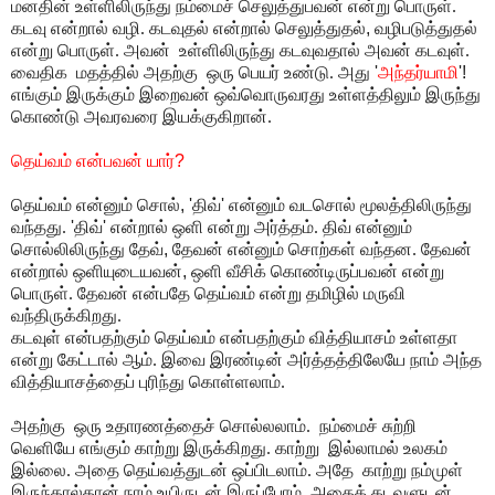
மனதின் உள்ளிலிருந்து நம்மைச்
செலுத்துபவன் என்று பொருள்.
கடவு என்றால் வழி. கடவுதல் என்றால் செலுத்துதல்
,
வழிபடுத்துதல்
என்று பொருள். அவன் உள்ளிலிருந்து கடவுவதால் அவன் கடவுள்.
வைதிக மதத்தில் அதற்கு ஒரு பெயர் உண்டு. அது
'
அந்தர்யாமி
'!
எங்கும் இருக்கும் இறைவன் ஒவ்வொருவரது உள்ளத்திலும் இருந்து
கொண்டு அவரவரை இயக்குகிறான்.
தெய்வம் என்பவன் யார்
?
தெய்வம் என்னும் சொல்
, '
திவ்
'
என்னும் வடசொல் மூலத்திலிருந்து
வந்தது.
'
திவ்
'
என்றால் ஒளி என்று அர்த்தம். திவ் என்னும்
சொல்லிலிருந்து தேவ்
,
தேவன் என்னும் சொற்கள் வந்தன. தேவன்
என்றால் ஒளியுடையவன்
,
ஒளி வீசிக் கொண்டிருப்பவன் என்று
பொருள். தேவன் என்பதே தெய்வம் என்று தமிழில் மருவி
வந்திருக்கிறது.
கடவுள் என்பதற்கும் தெய்வம் என்பதற்கும் வித்தியாசம் உள்ளதா
என்று கேட்டால் ஆம். இவை இரண்டின் அர்த்தத்திலேயே நாம் அந்த
வித்தியாசத்தைப் புரிந்து கொள்ளலாம்.
அதற்கு ஒரு உதாரணத்தைச் சொல்லலாம். நம்மைச் சுற்றி
வெளியே எங்கும் காற்று இருக்கிறது. காற்று இல்லாமல் உலகம்
இல்லை. அதை தெய்வத்துடன் ஒப்பிடலாம். அதே காற்று நம்முள்
இருந்தால்தான் நாம் உயிருடன் இருப்போம். அதைக் கடவுளுடன்