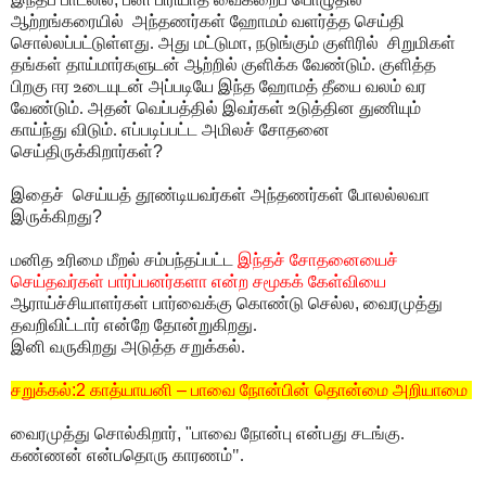
ஆற்றங்கரையில் அந்தணர்கள் ஹோமம் வளர்த்த செய்தி
சொல்லப்பட்டுள்ளது. அது மட்டுமா
,
நடுங்கும் குளிரில் சிறுமிகள்
தங்கள் தாய்மார்களுடன் ஆற்றில் குளிக்க வேண்டும். குளித்த
பிறகு ஈர உடையுடன் அப்படியே இந்த ஹோமத் தீயை வலம் வர
வேண்டும். அதன் வெப்பத்தில் இவர்கள் உடுத்தின துணியும்
காய்ந்து விடும். எப்படிப்பட்ட அமிலச் சோதனை
செய்திருக்கிறார்கள்
?
இதைச் செய்யத் தூண்டியவர்கள் அந்தணர்கள் போலல்லவா
இருக்கிறது
?
மனித உரிமை மீறல் சம்பந்தப்பட்ட
இந்தச் சோதனையைச்
செய்தவர்கள் பார்ப்பனர்களா என்ற சமூகக் கேள்வியை
ஆராய்ச்சியாளர்கள் பார்வைக்கு கொண்டு செல்ல
,
வைரமுத்து
தவறிவிட்டார் என்றே தோன்றுகிறது.
இனி வருகிறது அடுத்த சறுக்கல்.
சறுக்கல்
:2
காத்யாயனி
–
பாவை
நோன்பின் தொன்மை அறியாமை
வைரமுத்து சொல்கிறார்
, "
பாவை நோன்பு என்பது சடங்கு.
கண்ணன் என்பதொரு காரணம்".