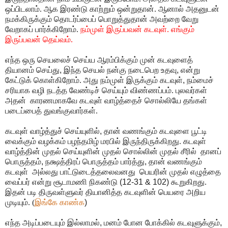
ஒப்பிடலாம். ஆக இரண்டு காற்றும் ஒன்றுதான். ஆனால் அதனுடன்
நமக்கிருக்கும் தொடர்ப்பைப் பொறுத்துதான் அவற்றை வேறு
வேறாகப் பார்க்கிறோம்.
நம்முள் இருப்பவன் கடவுள். எங்கும்
இருப்பவன் தெய்வம்.
எந்த ஒரு செயலைச் செய்ய ஆரம்பிக்கும் முன் கடவுளைத்
தியானம் செய்து
,
இந்த செயல் நன்கு நடைபெற உதவு
,
என்று
கேட்டுக் கொள்கிறோம். அது நம்முள் இருக்கும் கடவுள்
,
நம்மைச்
சரியாக வழி நடத்த வேண்டிச் செய்யும் விண்ணப்பம். புலவர்கள்
அதன் காரணமாகவே கடவுள் வாழ்த்தைச் சொல்லியே தங்கள்
படைப்பைத் துவங்குவார்கள்.
கடவுள் வாழ்த்துச் செய்யுளில்
,
தான் வணங்கும் கடவுளை பூட்டி
வைக்கும் வழக்கம் பழந்தமிழ் மரபில் இருந்திருக்கிறது.
கடவுள்
வாழ்த்தின் முதல் செய்யுளின் முதல் சொல்லின் முதல் சீரில் தானப்
பொருத்தம்
,
நக்ஷத்திரப் பொருத்தம் பார்த்து
,
தான் வணங்கும்
கடவுள் அல்லது பாட்டுடைத்தலைவனது பெயரின் முதல் எழுத்தை
வைப்பர் என்று சூடாமணி நிகண்டு
(12-31 & 102)
கூறுகிறது.
இதன் படி திருவள்ளுவர் தியானித்த கடவுளின் பெயரை அறிய
முடியும். (
இங்கே காண்க
)
எந்த அடிப்படையும் இல்லாமல்
,
மனம் போன போக்கில் கடவுளுக்கும்
,