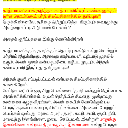
காத்யாயனியைக் குறித்த
-
காத்யாயனிக்கும் கண்ணனுக்கும்
உள்ள தொடர்ப்பைப் பற்றி சிலப்பதிகாரத்தில் குறிப்புகள்
இருக்கின்றனவே
,
தமிழை ஆற்றுப்படுத்த விரும்பும் வைரமுத்து
அவற்றை எப்படி அறியாமல் போனார்
?
அதைக் குறிப்புகளை இங்கு கொடுக்கிறேன்
:
காத்யாயனிக்கும்
,
குமரிக்கும் தொடர்பு உண்டு
என்று சொல்லும்
மந்திரம் இருக்கிறது
.
அதாவது காத்யாயனி வழிபாடு முதலில்
வரும். அவள் மூலம் கன்யகுமரியை வழிபட முடியும்
.
அந்தக்
கன்யகுமாரி இருப்பது தமிழ் நாட்டில்
!
அந்தக் குமரி எப்படிப்பட்டவள்
என்பதை
சிலப்பதிகாரத்தில்
காண்கிறோம்.
வேட்டுவ வரியில் ஒரு சிறு பெண்ணை
'
குமரி
'
என்னும் தெய்வமாக
அலங்கரிக்கிறார்கள். அவள் நெற்றியில் சிவனது மூன்றாவது
கண்ணை எழுதுகிறார்கள். அவள் கையில் கொடுக்கும் பல
பொருட்களுள் பாவையும்
,
கிளியும் உள்ளன. அவளைப் போற்றும்
பெயர்கள் ஒன்பது. அவை அமரி
,
குமரி
,
கவுரி
,
சமரி
,
சூலி
,
நீலி
,
மாலவற்கு இளங்கிளை
,
ஐயை
,
செய்யவள். இவற்றுள்
மாலுக்கு
இளங்கிளை என்றால் திருமாலுக்கு இளையவள்
என்று பொருள்.