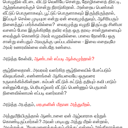
பொழுதில் வீட்டை விட்டு வெளியே சென்று
,
தோழிகளைத் திரட்டி
,
ஆற்றங்கரைக்குச் சென்று நீராடுகிறாள். அன்றைய பெண்கள்
வீட்டுப் பொருளாகவும்
,
பூட்டுப் பொருளாகவும் இருந்திருந்தால்
,
இப்படிச் செல்ல முடியுமா என்று ஏன் வைரமுத்துவும்
,
ஆசிரியரும்
நினைத்துப் பார்க்கவில்லை
?
வைரமுத்து எழுதி இருப்பது சினிமா
வசனம் போல இருக்கிறதே தவிர எந்த ஒரு தரவு- சான்றுகளையும்
வைத்துக் கொண்டு அவர் எழுதவில்லை. பாவை நோன்பே ஒரு
சான்று என்பதும் அவருக்கு புலப்படவில்லை
-
இவை எதையுமே
அவர் உணரவில்லை என்பதே உண்மை.
அடுத்த கேள்வி
,
ஆண்டாள் எப்படி ஆக்கமுற்றாள்
?
சூழ்நிலைதான். அவரவர் வளர்கிற சூழ்நிலையில் பேசப்படும்
விஷயங்கள்
,
எண்ணங்கள் ஆகியவையே ஒருவரை
உருவாக்கிக்கின்றன. கம்பன் வீட்டுக் கட்டுத் தறியும் கவி பாடும்
என்னும்போது
,
பெரியாழ்வார் வீட்டுப் பெண்ணும் பெருமாள்
நினைவில்லாமல் எப்படி வளர்வாள்
?
அடுத்த அபத்தம்
,
மரபுகளின் மீதான அத்துமீறல்
.
அத்துமீறியிருந்தால் ஆண்டாளை ஏன் ஆழ்வாராக ஏற்றுக்
கொண்டிருப்பார்கள்
?
அவள் பாடியது அத்து மீறல் என்றால்
,
அவற்றுக்கு
'
வேதமனைத்துக்கும் வித்து
'
என்னும் அங்கீகாரத்தை