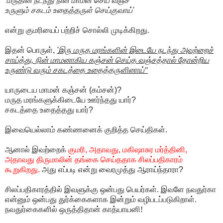
'
மருதின் நடந்து நின் மாமன் செய் வஞ்ச
உருளும் சகடம் உதைத்தருள் செய்குவாய்
'
என்று குமரியைப்
பற்றிச் சொல்லி முடிக்கிறது.
இதன் பொருள்
,
'
இரு மருத மரங்களின் இடையே நடந்து அவற்றைச்
சாய்த்து
,
நின் மாமனாகிய கஞ்சன் செய்த வஞ்சத்தால் தோன்றிய
உருண்டு வரும் சகடத்தை உதைத்தருளினாய்"
யாருடைய மாமன் கஞ்சன்
(
கம்சன்
)?
மருத மரங்களுக்கிடையே ஊர்ந்தது யார்
?
சகடத்தை உதைத்தது யார்
?
இவையெல்லாம் கண்ணனைக் குறித்த செய்திகள்.
ஆனால் இவற்றைக்
குமரி
,
அதாவது
,
மகிஷாசுர மர்த்தினி
,
அதாவது திருமாலின் தங்கை செய்ததாக சிலப்பதிகாரம்
கூறுகிறது
.
அது எப்படி என்று வைரமுத்து ஆராய்ந்தாரா
?
சிலப்பதிகாரத்தில் இவளுக்கு ஒன்பது பெயர்கள். இவளே நவதுர்கா
என்னும் ஒன்பது துர்க்கைகளாக இன்றும் வழிபடப்படுகிறாள்.
நவதுர்கைகளில் ஒருத்திதான் காத்யாயனி!