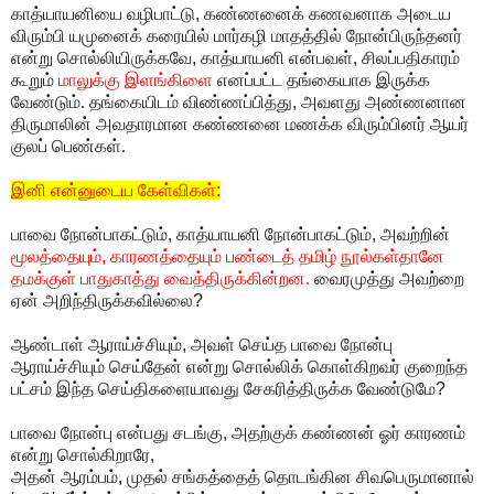
காத்யாயனியை வழிபாட்டு
,
கண்ணனைக் கணவனாக அடைய
விரும்பி யமுனைக் கரையில் மார்கழி மாதத்தில் நோன்பிருந்தனர்
என்று சொல்லியிருக்கவே
,
காத்யாயனி என்பவள்
,
சிலப்பதிகாரம்
கூறும்
மாலுக்கு இளங்கிளை
எனப்பட்ட தங்கையாக இருக்க
வேண்டும். தங்கையிடம் விண்ணப்பித்து
,
அவளது அண்ணனான
திருமாலின் அவதாரமான கண்ணனை மணக்க விரும்பினர் ஆயர்
குலப் பெண்கள்.
இனி என்னுடைய கேள்விகள்
:
பாவை நோன்பாகட்டும்
,
காத்யாயனி நோன்பாகட்டும்
,
அவற்றின்
மூலத்தையும்
,
காரணத்தையும் பண்டைத் தமிழ் நூல்கள்தானே
தமக்குள் பாதுகாத்து வைத்திருக்கின்றன.
வைரமுத்து அவற்றை
ஏன் அறிந்திருக்கவில்லை
?
ஆண்டாள் ஆராய்ச்சியும்
,
அவள் செய்த பாவை நோன்பு
ஆராய்ச்சியும் செய்தேன் என்று சொல்லிக் கொள்கிறவர் குறைந்த
பட்சம் இந்த செய்திகளையாவது சேகரித்திருக்க வேண்டுமே
?
பாவை நோன்பு என்பது சடங்கு
,
அதற்குக் கண்ணன் ஓர் காரணம்
என்று
சொல்கிறாரே
,
அதன் ஆரம்பம்
,
முதல் சங்கத்தைத் தொடங்கின சிவபெருமானால்