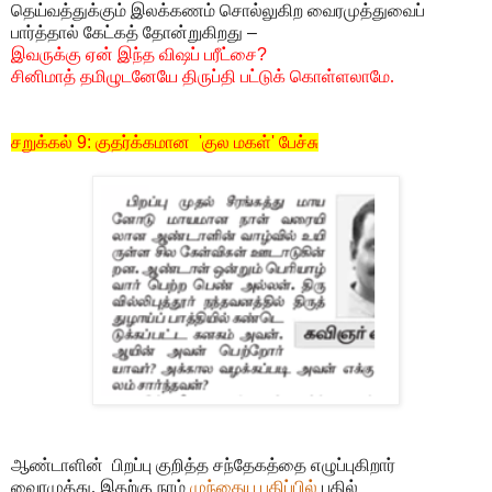
தெய்வத்துக்கும் இலக்கணம் சொல்லுகிற வைரமுத்துவைப்
பார்த்தால்
கேட்கத் தோன்றுகிறது
–
இவருக்கு
ஏன்
இந்த விஷப் பரீட்சை
?
சினிமாத் தமிழுடனேயே திருப்தி பட்டுக் கொள்ளலாமே.
சறுக்கல்
9:
குதர்க்கமான
'
குல மகள்
'
பேச்சு
ஆண்டாளின் பிறப்பு குறித்த சந்தேகத்தை எழுப்புகிறார்
வைரமுத்து. இதற்கு நாம்
முந்தைய பதிப்பில்
பதில்