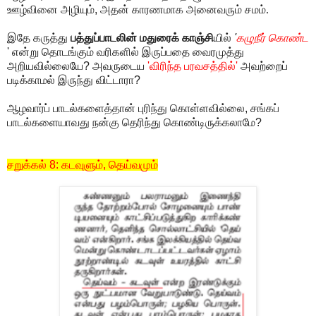
ஊழ்வினை அழியும்
,
அதன் காரணமாக அனைவரும் சமம்.
இதே கருத்து
பத்துப்பாடலின்
மதுரைக் காஞ்சி
யில்
'
கழுநீர் கொண்ட
'
என்று தொடங்கும் வரிகளில் இருப்பதை வைரமுத்து
அறியவில்லையே
?
அவருடைய
'
விரிந்த பரவசத்தில்
'
அவற்றைப்
படிக்காமல் இருந்து விட்டாரா
?
ஆழவார்ப் பாடல்களைத்தான் புரிந்து கொள்ளவில்லை
,
சங்கப்
பாடல்களையாவது நன்கு தெரிந்து கொண்டிருக்கலாமே
?
சறுக்கல்
8:
கடவுளும்
,
தெய்வமும்