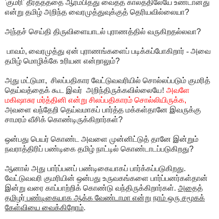
'
குமரி
'
தீர்த்தத்தை ஆரம்பித்து வைத்த
காலத்திலேயே உண்டானது
என்று தமிழ் அறிந்த வைரமுத்துவுக்குத் தெரியவில்லையா
?
அந்தச் செய்தி திருவிளையாடல் புராணத்தில் வருகிறதல்லவா
?
பாவம்
,
வைரமுத்து ஏன் புராணங்களைப் படிக்கப்போகிறார் - அவை
தமிழ் மொழிக்கே உரியன என்றாலும்
?
அது மட்டுமா
,
சிலப்பதிகார வேட்டுவவரியில் சொல்லப்படும் குமரித்
தெய்வத்தைக் கூட இவர் அறிந்திருக்கவில்லையே!
அவளே
மகிஷாசுர மர்த்தினி என்று சிலப்பதிகாரம் சொல்லியிருக்க
,
அவளை வந்தேறி தெய்வமாகப் பார்த்த மக்கள்தானே இவருக்கு
சாமரம் வீசிக் கொண்டிருக்கிறார்கள்
?
ஒன்பது பெயர் கொண்ட அவளை முன்னிட்டுத் தானே இன்றும்
நவராத்திரிப் பண்டிகை தமிழ் நாட்டில் கொண்டாடப்படுகிறது
?
ஆனால் அது பார்ப்பனப் பண்டிகையாகப் பார்க்கப்படுகிறது.
வேட்டுவவரி குமரியின் ஒன்பது உருவகங்களை பார்ப்பனர்கள்தான்
இன்று வரை காப்பாற்றிக் கொண்டு வந்திருக்கிறார்கள்.
அதைத்
தமிழர் பண்டிகையாக ஆக்க வேண்டாமா என்று நாம் ஒரு சமூகக்
கேள்வியை வைக்கிறோம்
.