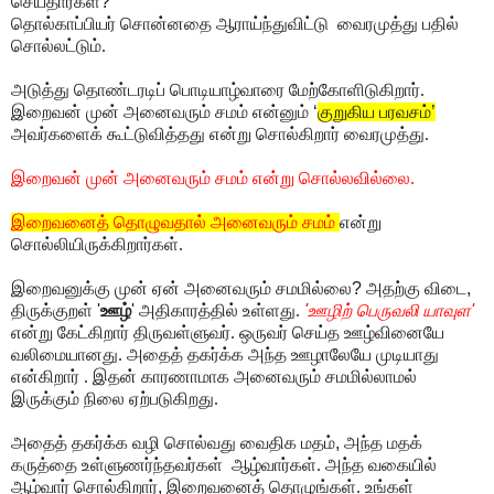
செய்தார்கள்
?
தொல்காப்பியர் சொன்னதை ஆராய்ந்துவிட்டு வைரமுத்து பதில்
சொல்லட்டும்.
அடுத்து தொண்டரடிப் பொடியாழ்வாரை மேற்கோளிடுகிறார்.
இறைவன் முன் அனைவரும் சமம் என்னும்
‘
குறுகிய பரவசம்
’
அவர்களைக் கூட்டுவித்தது என்று சொல்கிறார் வைரமுத்து.
இறைவன் முன் அனைவரும் சமம் என்று சொல்லவில்லை.
இறைவனைத் தொழுவதால் அனைவரும் சமம்
என்று
சொல்லியிருக்கிறார்கள்.
இறைவனுக்கு முன் ஏன் அனைவரும் சமமில்லை
?
அதற்கு விடை
,
திருக்குறள்
'
ஊழ்
'
அதிகாரத்தில் உள்ளது.
'
ஊழிற் பெருவலி யாவுள
'
என்று கேட்கிறார் திருவள்ளுவர். ஒருவர் செய்த ஊழ்வினையே
வலிமையானது. அதைத் தகர்க்க அந்த ஊழாலேயே முடியாது
என்கிறார்
. இதன் காரணாமாக அனைவரும் சமமில்லாமல்
இருக்கும் நிலை ஏற்படுகிறது.
அதைத் தகர்க்க வழி சொல்வது வைதிக மதம்
,
அந்த மதக்
கருத்தை உள்ளுணர்ந்தவர்கள் ஆழ்வார்கள். அந்த வகையில்
ஆழ்வார் சொல்கிறார்
,
இறைவனைத் தொழுங்கள். உங்கள்