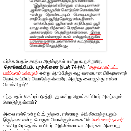
வர்க்க பேதம்
-
சாதிய அடுக்குகள் என்று கூறுகிறாரே
,
தொல்காப்பியம்,
புறத்திணை இயல்
74
-இல்.
'
அறுவகைப் பட்ட
பார்ப்பனப் பக்கமும்
'
என்று ஆரம்பித்து ஏழு வகையான பிரிவுகளைத்
தொல்காப்பியர் கொடுத்துள்ளாரே
,
அதற்கு வைரமுத்து என்ன
சொல்கிறார்
?
எந்த மதம் கெட்டிப்படுத்தியது என்று தொல்காப்பியர் அவற்றைக்
கொடுத்துள்ளார்
?
அவை என்றென்றும் இருந்தன
,
எல்லாரது அங்கீகாரத்துடனும்
இருந்தன என்று பொருள் கொள்ளும் வகையில்
'
என்மனார் புலவர்
'
என்கிறாரே தொல்காப்பியர்
,
அறிவில்லாமலா அவர்கள் அவ்வாறு