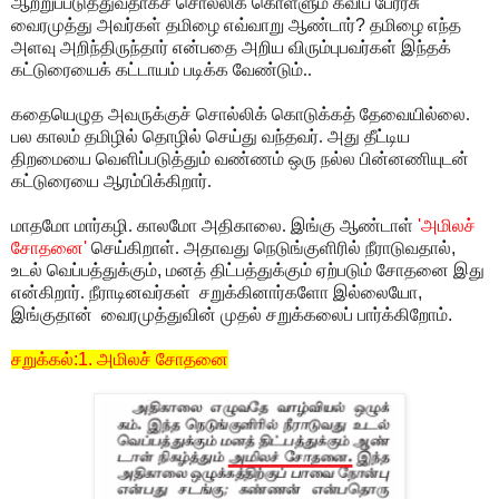
ஆற்றுப்படுத்துவதாகச் சொல்லிக் கொள்ளும்
கவிப் பேரரசு
வைரமுத்து அவர்கள் தமிழை எவ்வாறு ஆண்டார்
?
தமிழை எந்த
அளவு அறிந்திருந்தார் என்பதை அறிய விரும்புபவர்கள் இந்தக்
கட்டுரையைக் கட்டாயம் படிக்க வேண்டும்..
கதையெழுத அவருக்குச் சொல்லிக் கொடுக்கத் தேவையில்லை.
பல காலம் தமிழில் தொழில் செய்து வந்தவர். அது தீட்டிய
திறமையை வெளிப்படுத்தும் வண்ணம் ஒரு நல்ல பின்னணியுடன்
கட்டுரையை ஆரம்பிக்கிறார்.
மாதமோ மார்கழி. காலமோ அதிகாலை. இங்கு ஆண்டாள்
'
அமிலச்
சோதனை
'
செய்கிறாள். அதாவது நெடுங்குளிரில் நீராடுவதால்
,
உடல் வெப்பத்துக்கும்
,
மனத் திட்பத்துக்கும் ஏற்படும் சோதனை இது
என்கிறார். நீராடினவர்கள் சறுக்கினார்களோ இல்லையோ
,
இங்குதான் வைரமுத்துவின் முதல் சறுக்கலைப் பார்க்கிறோம்
.
சறுக்கல்
:1.
அமிலச் சோதனை