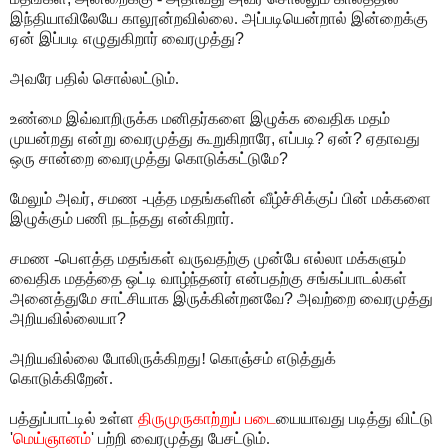
இந்தியாவிலேயே காலூன்றவில்லை. அப்படியென்றால் இன்றைக்கு
ஏன் இப்படி எழுதுகிறார் வைரமுத்து
?
அவரே பதில் சொல்லட்டும்.
உண்மை இவ்வாறிருக்க மனிதர்களை இழுக்க வைதிக மதம்
முயன்றது என்று வைரமுத்து கூறுகிறாரே
,
எப்படி
?
ஏன்
?
ஏதாவது
ஒரு சான்றை வைரமுத்து கொடுக்கட்டுமே
?
மேலும் அவர்
,
சமண -புத்த மதங்களின் வீழ்ச்சிக்குப் பின் மக்களை
இழுக்கும் பணி நடந்தது என்கிறார்.
சமண -பௌத்த மதங்கள் வருவதற்கு முன்பே எல்லா மக்களும்
வைதிக மதத்தை ஒட்டி வாழ்ந்தனர் என்பதற்கு சங்கப்பாடல்கள்
அனைத்துமே சாட்சியாக இருக்கின்றனவே
?
அவற்றை வைரமுத்து
அறியவில்லையா
?
அறியவில்லை போலிருக்கிறது! கொஞ்சம் எடுத்துக்
கொடுக்கிறேன்.
பத்துப்பாட்டில் உள்ள
திருமுருகாற்றுப் படை
யையாவது படித்து விட்டு
'
மெய்ஞானம்
'
பற்றி வைரமுத்து பேசட்டும்.