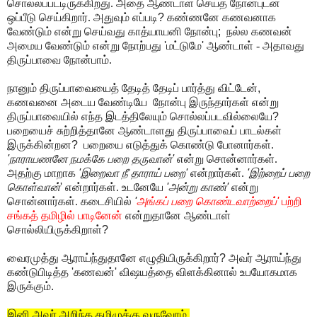
சொல்லப்பட்டிருக்கிறது. அதை ஆண்டாள் செய்த நோன்புடன்
ஒப்பீடு செய்கிறார். அதுவும் எப்படி
?
கண்ணனே கணவனாக
வேண்டும் என்று செய்வது காத்யாயனி நோன்பு
;
நல்ல கணவன்
அமைய வேண்டும் என்று நோற்பது
'
மட்டுமே
'
ஆண்டாள் - அதாவது
திருப்பாவை நோன்பாம்.
நானும் திருப்பாவையைத் தேடித் தேடிப் பார்த்து விட்டேன்
,
கணவனை அடைய வேண்டியே நோன்பு இருந்தார்கள் என்று
திருப்பாவையில் எந்த இடத்திலேயும் சொல்லப்படவில்லையே
?
பறையைச் சுற்றித்தானே ஆண்டாளது திருப்பாவைப் பாடல்கள்
இருக்கின்றன
?
பறையை எடுத்துக் கொண்டு போனார்கள்.
'
நாராயணனே நமக்கே பறை தருவான்
'
என்று சொன்னார்கள்.
அதற்கு மாறாக
'
இறைவா நீ தாராய் பறை
'
என்றார்கள்.
'
இற்றைப் பறை
கொள்வான்
'
என்றார்கள். உடனேயே
'
அன்று காண்
'
என்று
சொன்னார்கள். கடைசியில்
'
அங்கப் பறை கொண்டவாற்றைப்
'
பற்றி
சங்கத் தமிழில் பாடினேன்
என்றுதானே ஆண்டாள்
சொல்லியிருக்கிறாள்
?
வைரமுத்து ஆராய்ந்துதானே எழுதியிருக்கிறார்
?
அவர் ஆராய்ந்து
கண்டுபிடித்த
'
கணவன்
'
விஷயத்தை விளக்கி
னால்
உபயோகமாக
இருக்கும்.
இனி அவர் அறிந்த தமிழுக்கு வருவோம்
.