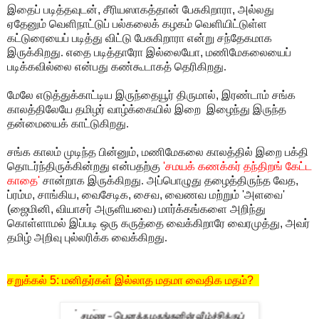
இதைப் படித்தவுடன்
,
சீரியஸாகத்தான் பேசுகிறாரா
,
அல்லது
ஏதேனும் வெளிநாட்டுப் பல்கலைக் கழகம் வெளியிட்டுள்ள
கட்டுரையைப் படித்து விட்டு பேசுகிறாரா என்று சந்தேகமாக
இருக்கிறது. எதை படித்தாரோ இல்லையோ
,
மணிமேகலையைப்
படிக்கவில்லை என்பது கண்கூடாகத் தெரிகிறது.
மேலே எடுத்துக்காட்டிய இருந்தையூர் திருமால்
,
இரண்டாம் சங்க
காலத்திலேயே தமிழர் வாழ்க்கையில் இறை இழைந்து இருந்த
தன்மையைக் காட்டுகிறது.
சங்க காலம் முடிந்த பின்னும்
,
மணிமேகலை காலத்தில் இறை பக்தி
தொடர்ந்திருக்கின்றது என்பதற்கு
'
சமயக் கணக்கர் தந்திறங் கேட்ட
காதை
'
சான்றாக இருக்கிறது. அப்பொழுது தழைத்திருந்த வேத
,
ப்ரம்ம
,
சாங்கிய
,
வைசேடிக
,
சைவ
,
வைணவ மற்றும்
'
அளவை
'
(
ஜைமினி
,
வியாசர் அருளியவை) மார்க்கங்களை அறிந்து
கொள்ளாமல்
இப்படி ஒரு கருத்தை வைக்கிறாரே வைரமுத்து
,
அவர்
தமிழ் அறிவு புல்லரிக்க வைக்கிறது.
சறுக்கல்
5:
மனிதர்கள் இல்லாத மதமா வைதிக மதம்
?