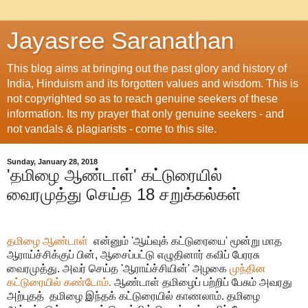
Jayasree Saranathan
This blog aims at bringing out the past glory and history of
India, Hinduism and its forgotten values and wisdom. This is
not copyrighted so as to reach genuine seekers of these
information. Its my prayer that only genuine seekers - and
not vandals & plagiarists - come to this site.
Sunday, January 28, 2018
'தமிழை ஆண்டாள்' கட்டுரையில்
வைரமுத்து செய்த 18 சறுக்கல்கள்
தமிழை ஆண்டாள்
என்னும்
'
ஆய்வுக் கட்டுரையை
'
மூன்று மாத
ஆராய்ச்சிக்குப் பின்
,
ஆசைப்பட்டு எழுதினார்
கவிப் பேரரசு
வைரமுத்து
.
அவர் செய்த
'
ஆராய்ச்சியின்
'
அழகை
முந்தின
கட்டுரையில் கண்டோம்.
ஆண்டாள் தமிழைப் பற்றிப் பேசும் அவரது
அற்புதத்
தமிழை இந்தக் கட்டுரையில் காணலாம்
.
தமிழை