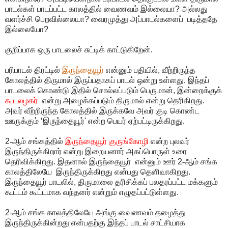
பாடல்கள் பாடப்பட்ட காலத்தில் வைணவம் இல்லையா
?
அல்லது
வளர்ச்சி பெறவில்லையா
?
வைரமுத்து
அப்பாடல்களைப்
படித்ததே
இல்லையோ
?
குறிப்பாக ஒரு பாடலைச் சுட்டிக் காட்டுகிறேன்.
பரிபாடல் திரட்டில்
இருந்தையூர்
என்னும் பதியில்
,
வீற்றிருந்த
கோலத்தில் திருமால் இருப்பதாகப்
பாடல் ஒன்று உள்ளது. இந்தப்
பாடலைக் கொண்டு இதில் சொல்லப்படும் பெருமான்
,
இன்றைக்குக்
கூடலழகர்
என்று அழைக்கப்படும் திருமால் என்று தெரிகிறது.
அவர் வீற்றிருந்த கோலத்தில் இருக்கவே அவர் குடி கொண்ட
ஊருக்கும்
‘
இருந்தையூர்
'
என்ற பெயர் ஏற்பட்டிருக்கிறது.
2
-ஆம் சங்கத்தில்
இருந்தையூர் குருங்கோழி
என்ற புலவர்
இருந்திருக்கிறார் என்று இறையனார் அகப்பொருள் உரை
தெரிவிக்கிறது. இதனால் இருந்தையூர் என்னும் ஊர்
2
-ஆம் சங்க
காலத்திலேயே இருந்திருக்கிறது என்பது தெளிவாகிறது
.
இருந்தையூர் பாடலில்
,
திருமாலை தரிசிக்கப் பலதரப்பட்ட மக்களும்
கூட்டம் கூட்டமாக வந்தனர் என்றும்
எழுதப்பட்டுள்ளது
.
2-
ஆம் சங்க காலத்திலேயே அங்கு வைணவம் தழைத்து
இருந்திருக்கின்றது என்பதற்கு இந்தப் பாடல் சாட்சியாக