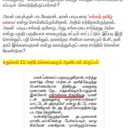
எப்படிக் கொடுத்திருப்பார்கள்
?
அவள் மரபுக்குள் பாடவேதான்
,
தான் பாடியதை
'
சங்கத் தமிழ்
மாலை
'
என்று சொல்லியிருக்கிறாள். அதில் சந்தேகமிருந்தால்
,
அவள் பாடிய சங்கத் தமிழை
,
அது சங்க-மரபு சார்ந்தது அல்ல
என்று பகுதி பகுதியாக வைரமுத்து சுட்டிக் காட்டட்டும். இப்படி இழி
சொல்லும்
,
பழி சொல்லும்
,
நாலாந்தர சினிமா வசனமும் பேசி
,
தன்
தரம் இவ்வளவுதான் என்று உலகத்துக்குப் பறை சாற்றிக் கொள்ள
வேண்டுமா
?
சறுக்கல்
11:
எதிர் வினையாகும் ஆண்டாள் விருப்பம்