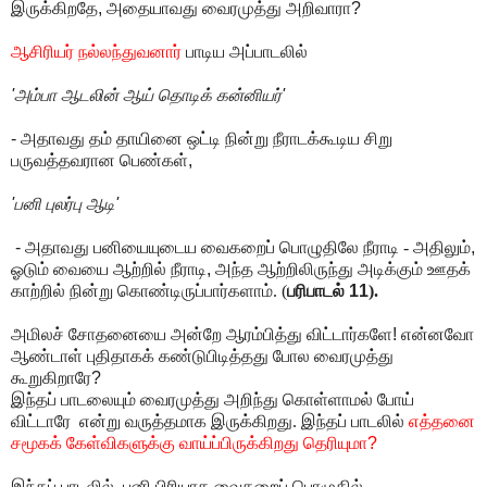
இருக்கிறதே
,
அதையாவது வைரமுத்து அறிவாரா
?
ஆசிரியர் நல்லந்துவனார்
பாடிய அப்பாடலில்
'
அம்பா ஆடலின் ஆய் தொடிக் கன்னியர்
'
-
அதாவது தம் தாயினை ஒட்டி நின்று நீராடக்கூடிய சிறு
பருவத்தவரான பெண்கள்
,
'
பனி புலர்பு ஆடி
'
-
அதாவது பனியையுடைய வைகறைப் பொழுதிலே நீராடி - அதிலும்
,
ஓடும் வையை ஆற்றில் நீராடி
,
அந்த ஆற்றிலிருந்து அடிக்கும் ஊதக்
காற்றில் நின்று கொண்டிருப்பார்களாம். (
பரிபாடல்
11
).
அமிலச் சோதனையை அன்றே ஆரம்பித்து விட்டார்களே
!
என்னவோ
ஆண்டாள் புதிதாகக் கண்டுபிடித்தது போல வைரமுத்து
கூறுகிறாரே
?
இந்தப் பாடலையும் வைரமுத்து அறிந்து கொள்ளாமல் போய்
விட்டாரே என்று வருத்தமாக இருக்கிறது. இந்தப் பாடலில்
எத்தனை
சமூகக் கேள்விகளுக்கு வாய்ப்பிருக்கிறது தெரியுமா
?
இந்தப் பாடலில்
,
பனி பிரியாத வைகறைப் பொழுதில்