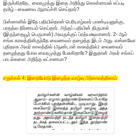
இருக்கிறதே
,
வைரமுத்து இதை அறிந்து கொள்ளாமல் எப்படி
தமிழ் - வைணவ ஆராய்ச்சி செய்தார்
?
பின்னாளில் இதே பதியில்தான் பெரியாழ்வார் பாண்டியனுக்கு
,
பரதத்வ நிர்ணயம் செய்தார். அந்தப் பதியின் திருமால்
(
இருந்தையூர் பெருமான்
)
அவருக்குப் ப்ரத்யக்ஷமானார்.
2-
ஆம்
சங்க
காலத்திலிருந்தே வைணவம் தழைத்த இடம் அது. என்னவோ
புதிதாக அவர் காலத்தில் (ஆண்டாள் காலத்தில்) வைணவம்
தழைத்தது போல வைரமுத்து பேசுகிறாரே
?
இதுதான் அவர் சங்கப்
பாடல்களை அறிந்த லட்சணமா
?
சறுக்கல்
4:
இறையோடு இழை
ந்
த
வாழ்வு
பிற்காலத்திலாம்